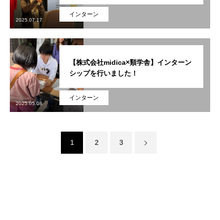
インターン
2025.07.17
類学舎とは
ABOUT US
カリキュラム
【株式会社midica×類学舎】インターン
CURRICULUM
シップを行いました！
生徒・保護者の声
VOICE
インターン
2025.05.08
企業・団体との共創の環
CO-CREATION
類学舎ブログ
BLOG
1
2
3
お問い合わせ
CONTACT
入学の流れ
FLOW
資料請求・お問い合わせ
パンフレットをお送りします