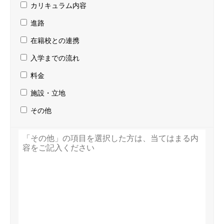
カリキュラム内容
カリキュラム
CURRICULUM
進路
生徒・保護者の声
VOICE
在籍校との連携
入学までの流れ
企業・団体との共創の環
CO-CREATION
料金
類学舎ブログ
BLOG
施設・立地
お問い合わせ
その他
CONTACT
入学の流れ
FLOW